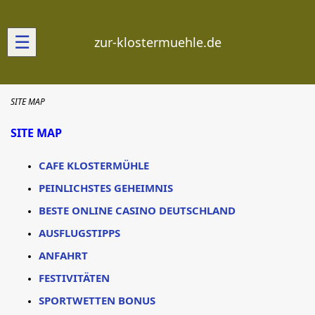
☰
zur-klostermuehle.de
SITE MAP
SITE MAP
CAFE KLOSTERMÜHLE
PEINLICHSTES GEHEIMNIS
BESTE ONLINE CASINO DEUTSCHLAND
AUSFLUGSTIPPS
ANFAHRT
FESTIVITÄTEN
SPORTWETTEN BONUS